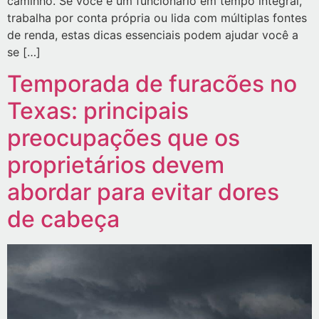
caminho. Se você é um funcionário em tempo integral,
trabalha por conta própria ou lida com múltiplas fontes
de renda, estas dicas essenciais podem ajudar você a
se […]
Temporada de furacões no
Texas: principais
preocupações que os
proprietários devem
abordar para evitar dores
de cabeça