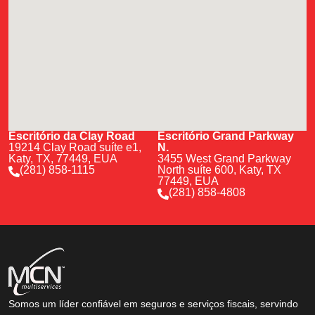
Escritório da Clay Road
Escritório Grand Parkway
19214 Clay Road suíte e1,
N.
Katy, TX, 77449, EUA
3455 West Grand Parkway
(281) 858-1115
North suíte 600, Katy, TX
77449, EUA
(281) 858-4808
Somos um líder confiável em seguros e serviços fiscais, servindo