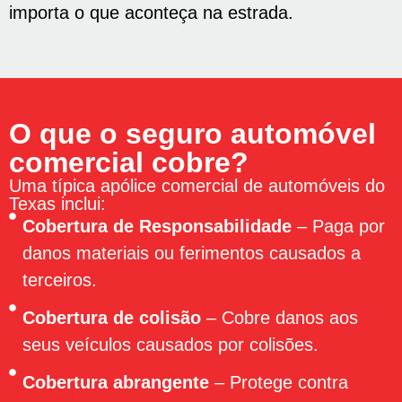
importa o que aconteça na estrada.
O que o seguro automóvel
comercial cobre?
Uma típica apólice comercial de automóveis do
Texas inclui:
Cobertura de Responsabilidade
– Paga por
danos materiais ou ferimentos causados ​​a
terceiros.
Cobertura de colisão
– Cobre danos aos
seus veículos causados ​​por colisões.
Cobertura abrangente
– Protege contra