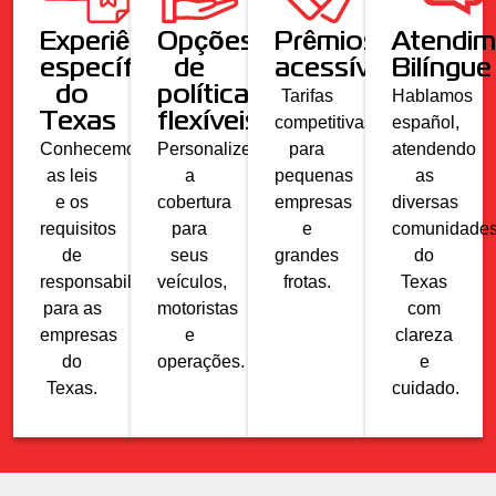
Experiência
Opções
Prêmios
Atendim
específica
de
acessíveis
Bilíngue
do
política
Tarifas
Hablamos
Texas
flexíveis
competitivas
español,
Conhecemos
Personalize
para
atendendo
as leis
a
pequenas
as
e os
cobertura
empresas
diversas
requisitos
para
e
comunidade
de
seus
grandes
do
responsabilidade
veículos,
frotas.
Texas
para as
motoristas
com
empresas
e
clareza
do
operações.
e
Texas.
cuidado.