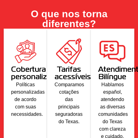
O que nos torna
diferentes?
Cobertura
Tarifas
Atendimen
personalizada
acessíveis
Bilíngue
Políticas
Comparamos
Hablamos
personalizadas
cotações
español,
de acordo
das
atendendo
com suas
principais
as diversas
necessidades.
seguradoras
comunidades
do Texas.
do Texas
com clareza
e cuidado.