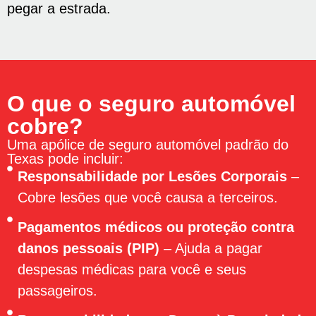
pegar a estrada.
O que o seguro automóvel
cobre?
Uma apólice de seguro automóvel padrão do
Texas pode incluir:
Responsabilidade por Lesões Corporais
–
Cobre lesões que você causa a terceiros.
Pagamentos médicos ou proteção contra
danos pessoais (PIP)
– Ajuda a pagar
despesas médicas para você e seus
passageiros.