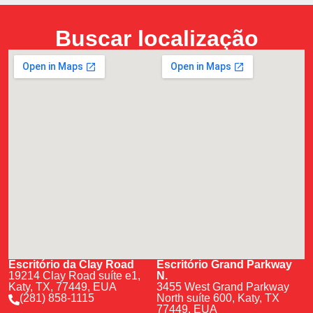
Buscar localização
Escritório da Clay Road
Escritório Grand Parkway
19214 Clay Road suíte e1,
N.
Katy, TX, 77449, EUA
3455 West Grand Parkway
(281) 858-1115
North suíte 600, Katy, TX
77449, EUA