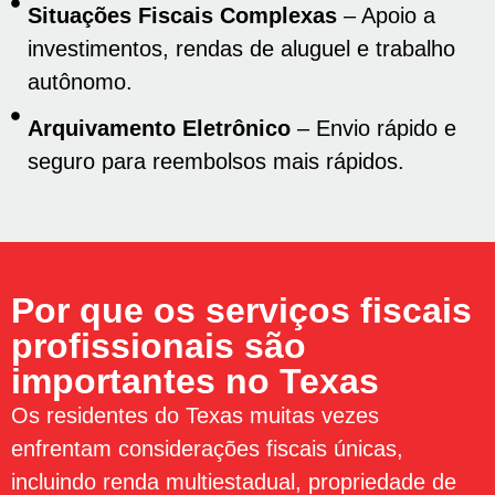
Situações Fiscais Complexas
– Apoio a
investimentos, rendas de aluguel e trabalho
autônomo.
Arquivamento Eletrônico
– Envio rápido e
seguro para reembolsos mais rápidos.
Por que os serviços fiscais
profissionais são
importantes no Texas
Os residentes do Texas muitas vezes
enfrentam considerações fiscais únicas,
incluindo renda multiestadual, propriedade de