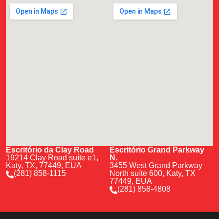
Escritório da Clay Road
Escritório Grand Parkway
19214 Clay Road suíte e1,
N.
Katy, TX, 77449, EUA
3455 West Grand Parkway
(281) 858-1115
North suíte 600, Katy, TX
77449, EUA
(281) 858-4808