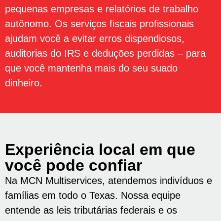
pequenas empresas e relatórios de trabalho
autônomo. Os serviços fiscais profissionais
ajudam você a evitar erros dispendiosos,
auditorias do IRS e deduções perdidas – para
que você mantenha mais do seu suado
dinheiro.
Experiência local em que
você pode confiar
Na MCN Multiservices, atendemos indivíduos e
famílias em todo o Texas. Nossa equipe
entende as leis tributárias federais e os