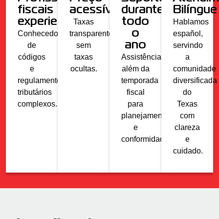
fiscais
acessível
durante
Bilíngue
experientes
todo
Taxas
Hablamos
o
Conhecedor
transparentes
español,
ano
de
sem
servindo
códigos
taxas
Assistência
a
e
ocultas.
além da
comunidade
regulamentos
temporada
diversificada
tributários
fiscal
do
complexos.
para
Texas
planejamento
com
e
clareza
conformidade.
e
cuidado.