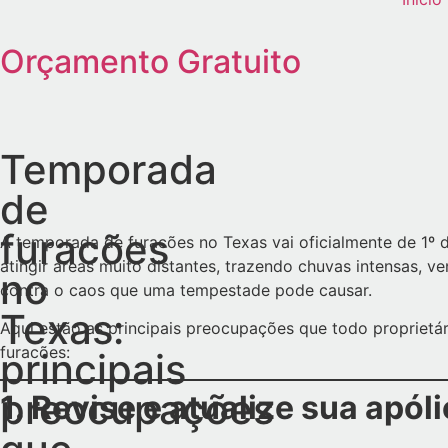
Orçamento Gratuito
Temporada
de
furacões
A temporada de furacões no Texas vai oficialmente de 1º
atingir áreas muito distantes, trazendo chuvas intensas, v
no
contra o caos que uma tempestade pode causar.
Texas:
Aqui estão as principais preocupações que todo proprietá
furacões:
principais
preocupações
1. Revise e atualize sua apól