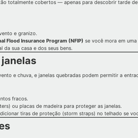
tão totalmente cobertos — apenas para descobrir tarde de
 vento e granizo.
nal Flood Insurance Program (NFIP)
se você mora em uma á
ual da sua casa e dos seus bens.
 janelas
 vento e chuva, e janelas quebradas podem permitir a entr
ntos fracos.
tters) ou placas de madeira para proteger as janelas.
adicionar tiras de proteção (storm straps) no telhado se vo
res