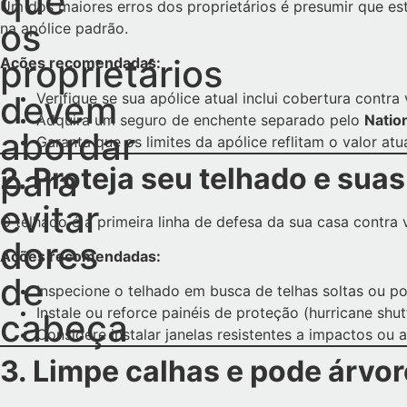
que
Um dos maiores erros dos proprietários é presumir que es
os
na apólice padrão.
proprietários
Ações recomendadas:
devem
Verifique se sua apólice atual inclui cobertura contra
Adquira um seguro de enchente separado pelo
Natio
abordar
Garanta que os limites da apólice reflitam o valor at
2. Proteja seu telhado e suas
para
evitar
O telhado é a primeira linha de defesa da sua casa contra
dores
Ações recomendadas:
de
Inspecione o telhado em busca de telhas soltas ou po
Instale ou reforce painéis de proteção (hurricane shu
cabeça
Considere instalar janelas resistentes a impactos ou 
3. Limpe calhas e pode árvo