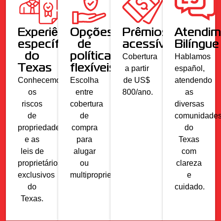
Experiência
Opções
Prêmios
Atendim
específica
de
acessíveis
Bilíngue
do
política
Cobertura
Hablamos
Texas
flexíveis
a partir
español,
Conhecemos
Escolha
de US$
atendendo
os
entre
800/ano.
as
riscos
cobertura
diversas
de
de
comunidade
propriedade
compra
do
e as
para
Texas
leis de
alugar
com
proprietários
ou
clareza
exclusivos
multipropriedade.
e
do
cuidado.
Texas.