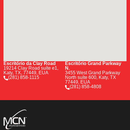
Escritório da Clay Road
Escritório Grand Parkway
19214 Clay Road suíte e1,
N.
Katy, TX, 77449, EUA
3455 West Grand Parkway
(281) 858-1115
North suíte 600, Katy, TX
77449, EUA
(281) 858-4808