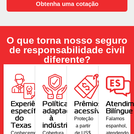
Obtenha uma cotação
O que torna nosso seguro
de responsabilidade civil
diferente?
Experiência
Políticas
Prêmios
Atendim
específica
adaptadas
acessíveis
Bilíngue
do
à
Proteção
Falamos
Texas
indústria
a partir
espanhol,
Conhecemos
Cobertura
de US$
atendendo