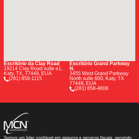
Escritório da Clay Road
Escritório Grand Parkway
19214 Clay Road suíte e1,
N.
Katy, TX, 77449, EUA
3455 West Grand Parkway
(281) 858-1115
North suíte 600, Katy, TX
77449, EUA
(281) 858-4808
Somos um líder confiável em seguros e serviços fiscais, servindo