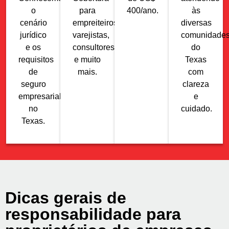
o
para
400/ano.
às
cenário
empreiteiros,
diversas
jurídico
varejistas,
comunidade
e os
consultores
do
requisitos
e muito
Texas
de
mais.
com
seguro
clareza
empresarial
e
no
cuidado.
Texas.
Dicas gerais de
responsabilidade para