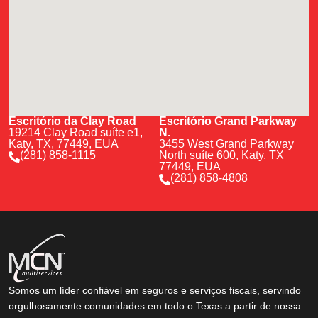
Escritório da Clay Road
Escritório Grand Parkway
19214 Clay Road suíte e1,
N.
Katy, TX, 77449, EUA
3455 West Grand Parkway
(281) 858-1115
North suíte 600, Katy, TX
77449, EUA
(281) 858-4808
Somos um líder confiável em seguros e serviços fiscais, servindo
orgulhosamente comunidades em todo o Texas a partir de nossa