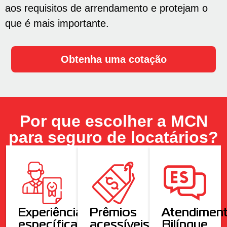
aos requisitos de arrendamento e protejam o
que é mais importante.
Obtenha uma cotação
Por que escolher a MCN
para seguro de locatários?
Experiência
Prêmios
Atendimen
específica
acessíveis
Bilíngue