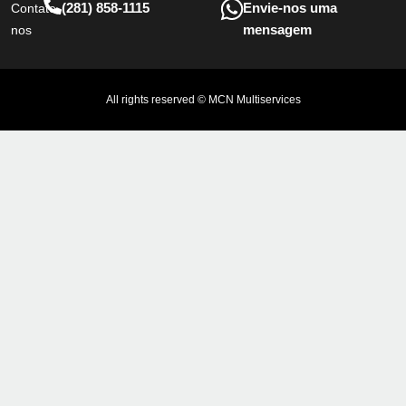
(281) 858-1115
Envie-nos uma
Contate-
mensagem
nos
All rights reserved © MCN Multiservices