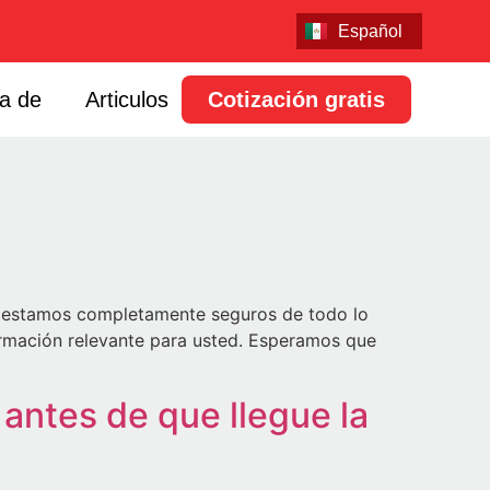
Português
Español
English
a de
Articulos
Cotización gratis
no estamos completamente seguros de todo lo
nformación relevante para usted. Esperamos que
 antes de que llegue la