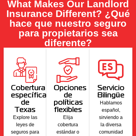
What Makes Our Landlord
Insurance Different? ¿Qué
hace que nuestro seguro
para propietarios sea
diferente?
Cobertura
Opciones
Servicio
específica
de
Bilingüe
de
políticas
Hablamos
Texas
flexibles
español,
Explore las
Elija
sirviendo a
leyes de
cobertura
la diversa
seguros para
estándar o
comunidad