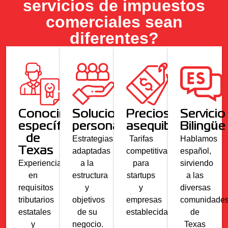
servicios de impuestos
comerciales sean
diferentes?
Conocimiento
Soluciones
Precios
Servicio
específico
personalizadas
asequibles
Bilingüe
de
Estrategias
Tarifas
Hablamos
Texas
adaptadas
competitivas
español,
Experiencia
a la
para
sirviendo
en
estructura
startups
a las
requisitos
y
y
diversas
tributarios
objetivos
empresas
comunidade
estatales
de su
establecidas.
de
y
negocio.
Texas