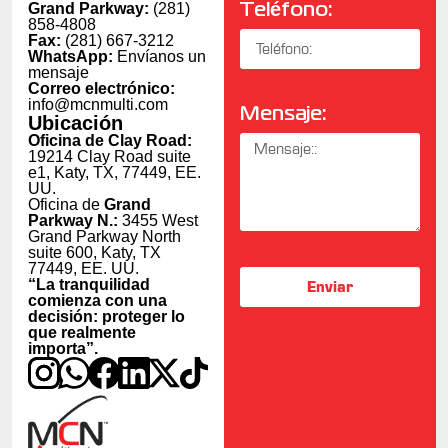
Grand Parkway:
(281)
Teléfono:
858-4808
Fax:
(281) 667-3212
WhatsApp:
Envíanos un
mensaje
Correo electrónico:
info@mcnmulti.com
Mensaje:
Ubicación
Oficina de Clay Road:
19214 Clay Road suite
e1, Katy, TX, 77449, EE.
UU.
Oficina de
Grand
Parkway N.:
3455 West
Grand Parkway North
suite 600, Katy, TX
77449, EE. UU.
“La tranquilidad
Enviar
comienza con una
decisión: proteger lo
que realmente
importa”.