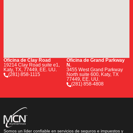
Oficina de Clay Road
Oficina de Grand Parkway
19214 Clay Road suite e1,
N.
Katy, TX, 77449, EE. UU.
3455 West Grand Parkway
(281) 858-1115
North suite 600, Katy, TX
77449, EE. UU.
(281) 858-4808
Somos un líder confiable en servicios de seguros e impuestos y