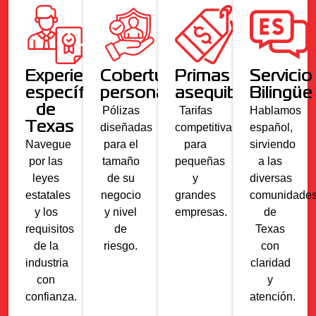
Experiencia
Cobertura
Primas
Servicio
específica
personalizada
asequibles
Bilingüe
de
Pólizas
Tarifas
Hablamos
Texas
diseñadas
competitivas
español,
Navegue
para el
para
sirviendo
por las
tamaño
pequeñas
a las
leyes
de su
y
diversas
estatales
negocio
grandes
comunidade
y los
y nivel
empresas.
de
requisitos
de
Texas
de la
riesgo.
con
industria
claridad
con
y
confianza.
atención.