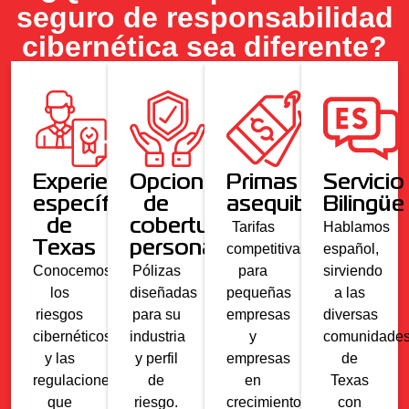
seguro de responsabilidad
cibernética sea diferente?
Experiencia
Opciones
Primas
Servicio
específica
de
asequibles
Bilingüe
de
cobertura
Tarifas
Hablamos
Texas
personalizadas
competitivas
español,
Conocemos
Pólizas
para
sirviendo
los
diseñadas
pequeñas
a las
riesgos
para su
empresas
diversas
cibernéticos
industria
y
comunidade
y las
y perfil
empresas
de
regulaciones
de
en
Texas
que
riesgo.
crecimiento.
con